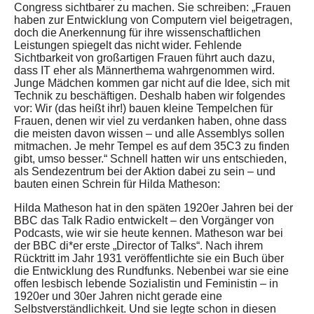
Congress sichtbarer zu machen. Sie schreiben: „Frauen
haben zur Entwicklung von Computern viel beigetragen,
doch die Anerkennung für ihre wissenschaftlichen
Leistungen spiegelt das nicht wider. Fehlende
Sichtbarkeit von großartigen Frauen führt auch dazu,
dass IT eher als Männerthema wahrgenommen wird.
Junge Mädchen kommen gar nicht auf die Idee, sich mit
Technik zu beschäftigen. Deshalb haben wir folgendes
vor: Wir (das heißt ihr!) bauen kleine Tempelchen für
Frauen, denen wir viel zu verdanken haben, ohne dass
die meisten davon wissen – und alle Assemblys sollen
mitmachen. Je mehr Tempel es auf dem 35C3 zu finden
gibt, umso besser.“ Schnell hatten wir uns entschieden,
als Sendezentrum bei der Aktion dabei zu sein – und
bauten einen Schrein für Hilda Matheson:
Hilda Matheson hat in den späten 1920er Jahren bei der
BBC das Talk Radio entwickelt – den Vorgänger von
Podcasts, wie wir sie heute kennen. Matheson war bei
der BBC di*er erste „Director of Talks“. Nach ihrem
Rücktritt im Jahr 1931 veröffentlichte sie ein Buch über
die Entwicklung des Rundfunks. Nebenbei war sie eine
offen lesbisch lebende Sozialistin und Feministin – in
1920er und 30er Jahren nicht gerade eine
Selbstverständlichkeit. Und sie legte schon in diesen