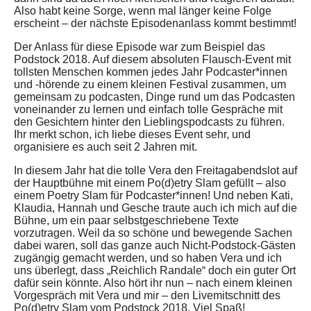
Also habt keine Sorge, wenn mal länger keine Folge
erscheint – der nächste Episodenanlass kommt bestimmt!
Der Anlass für diese Episode war zum Beispiel das
Podstock 2018. Auf diesem absoluten Flausch-Event mit
tollsten Menschen kommen jedes Jahr Podcaster*innen
und -hörende zu einem kleinen Festival zusammen, um
gemeinsam zu podcasten, Dinge rund um das Podcasten
voneinander zu lernen und einfach tolle Gespräche mit
den Gesichtern hinter den Lieblingspodcasts zu führen.
Ihr merkt schon, ich liebe dieses Event sehr, und
organisiere es auch seit 2 Jahren mit.
In diesem Jahr hat die tolle Vera den Freitagabendslot auf
der Hauptbühne mit einem Po(d)etry Slam gefüllt – also
einem Poetry Slam für Podcaster*innen! Und neben Kati,
Klaudia, Hannah und Gesche traute auch ich mich auf die
Bühne, um ein paar selbstgeschriebene Texte
vorzutragen. Weil da so schöne und bewegende Sachen
dabei waren, soll das ganze auch Nicht-Podstock-Gästen
zugängig gemacht werden, und so haben Vera und ich
uns überlegt, dass „Reichlich Randale“ doch ein guter Ort
dafür sein könnte. Also hört ihr nun – nach einem kleinen
Vorgespräch mit Vera und mir – den Livemitschnitt des
Po(d)etry Slam vom Podstock 2018. Viel Spaß!