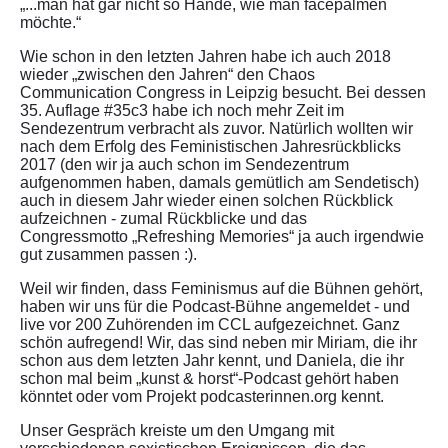
„...man hat gar nicht so Hände, wie man facepalmen
möchte.“
Wie schon in den letzten Jahren habe ich auch 2018
wieder „zwischen den Jahren“ den Chaos
Communication Congress in Leipzig besucht. Bei dessen
35. Auflage #35c3 habe ich noch mehr Zeit im
Sendezentrum verbracht als zuvor. Natürlich wollten wir
nach dem Erfolg des Feministischen Jahresrückblicks
2017 (den wir ja auch schon im Sendezentrum
aufgenommen haben, damals gemütlich am Sendetisch)
auch in diesem Jahr wieder einen solchen Rückblick
aufzeichnen - zumal Rückblicke und das
Congressmotto „Refreshing Memories“ ja auch irgendwie
gut zusammen passen :).
Weil wir finden, dass Feminismus auf die Bühnen gehört,
haben wir uns für die Podcast-Bühne angemeldet - und
live vor 200 Zuhörenden im CCL aufgezeichnet. Ganz
schön aufregend! Wir, das sind neben mir Miriam, die ihr
schon aus dem letzten Jahr kennt, und Daniela, die ihr
schon mal beim „kunst & horst“-Podcast gehört haben
könntet oder vom Projekt podcasterinnen.org kennt.
Unser Gespräch kreiste um den Umgang mit