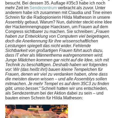
besucht. Bei dessen 35. Auflage #35c3 habe ich noch
mehr Zeit im
Sendezentrum
verbracht als zuvor. Unter
anderem habe ich zusammen mit Claudia und Tine einen
Schrein für die Radiopionierin Hilda Matheson in unsere
Assembly gebaut. Warum? Nun, dahinter steckt eine Idee
der Hackerinnengruppe Haecksen, um Frauen auf dem
Congress sichtbarer zu machen. Sie schreiben:
„Frauen
haben zur Entwicklung von Computern viel beigetragen,
doch die Anerkennung für ihre wissenschaftlichen
Leistungen spiegelt das nicht wider. Fehlende
Sichtbarkeit von großartigen Frauen führt auch dazu,
dass IT eher als Männerthema wahrgenommen wird.
Junge Mädchen kommen gar nicht auf die Idee, sich mit
Technik zu beschäftigen. Deshalb haben wir folgendes
vor: Wir (das heißt ihr!) bauen kleine Tempelchen für
Frauen, denen wir viel zu verdanken haben, ohne dass
die meisten davon wissen – und alle Assemblys sollen
mitmachen. Je mehr Tempel es auf dem 35C3 zu finden
gibt, umso besser.“
Schnell hatten wir uns entschieden,
als Sendezentrum bei der Aktion dabei zu sein – und
bauten einen Schrein für Hilda Matheson: