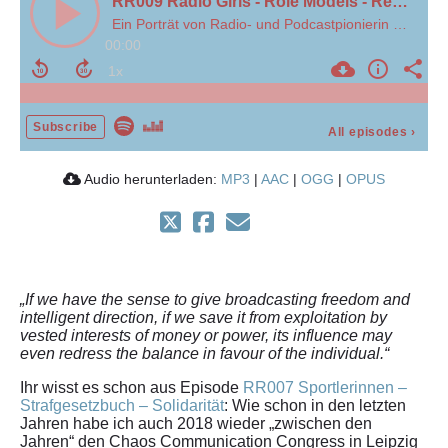
RR009 Radio Girls - Role Models - Redaktionsleiterinnen
Ein Porträt von Radio- und Podcastpionierin Hilda Matheson - live vom #35c3
00:00
Subscribe
All episodes
›
Audio herunterladen:
MP3
|
AAC
|
OGG
|
OPUS
„If we have the sense to give broadcasting freedom and
intelligent direction, if we save it from exploitation by
vested interests of money or power, its influence may
even redress the balance in favour of the individual.“
Ihr wisst es schon aus Episode
RR007 Sportlerinnen –
Strafgesetzbuch – Solidarität
: Wie schon in den letzten
Jahren habe ich auch 2018 wieder „zwischen den
Jahren“ den Chaos Communication Congress in Leipzig