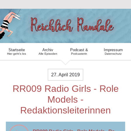
Startseite
Archiv
Podcast &
Impressum
Hier geht's los
Alle Episoden
Podcasterin
Datenschutz
27. April 2019
RR009 Radio Girls - Role
Models -
Redaktionsleiterinnen