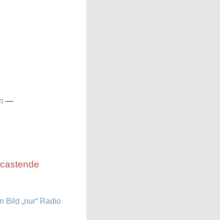
n
—
odcastende
 Bild „nur“ Radio