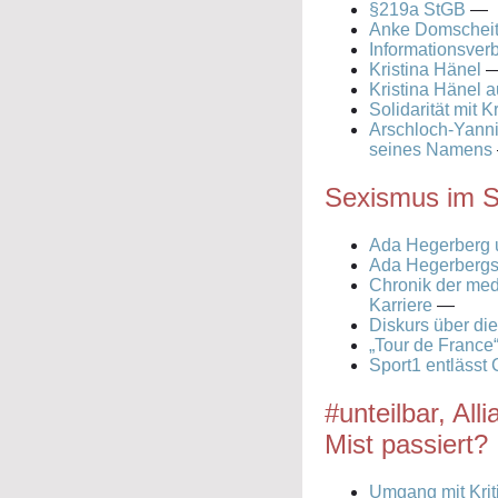
§219a StGB
—
Anke Domscheit
Informationsverb
Kristina Hänel
Kristina Hänel a
Solidarität mit K
Arschloch-Yann
seines Namens
Sexismus im S
Ada Hegerberg u
Ada Hegerbergs 
Chronik der med
Karriere
—
Diskurs über di
„Tour de France
Sport1 entläss
#unteilbar, A
Mist passiert?
Umgang mit Kriti