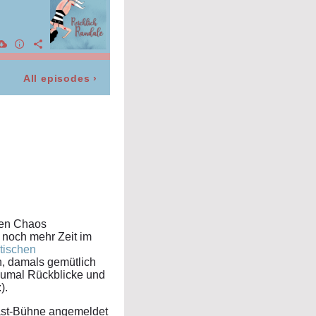
All episodes
›
den Chaos
 noch mehr Zeit im
tischen
, damals gemütlich
zumal Rückblicke und
).
cast-Bühne angemeldet