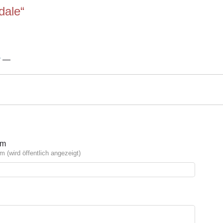
dale“
r
—
ym
(wird öffentlich angezeigt)