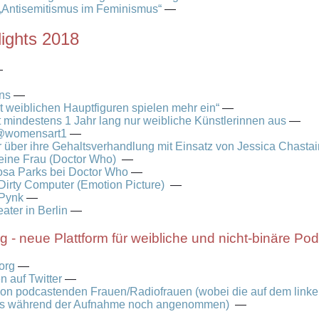
 „Antisemitismus im Feminismus“
—
lights 2018
—
ns
—
t weiblichen Hauptfiguren spielen mehr ein“
—
llt mindestens 1 Jahr lang nur weibliche Künstlerinnen aus
—
 @womensart1
—
 über ihre Gehaltsverhandlung mit Einsatz von Jessica Chastai
t eine Frau (Doctor Who)
—
osa Parks bei Doctor Who
—
Dirty Computer (Emotion Picture)
—
 Pynk
—
ater in Berlin
—
g - neue Plattform für weibliche und nicht-binäre P
org
—
 auf Twitter
—
von podcastenden Frauen/Radiofrauen (wobei die auf dem linken
als während der Aufnahme noch angenommen)
—