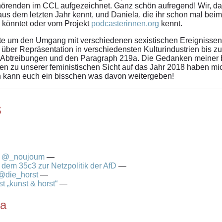
uhörenden im CCL aufgezeichnet. Ganz schön aufregend! Wir, da
 aus dem letzten Jahr kennt, und Daniela, die ihr schon mal bei
 könntet oder vom Projekt
podcasterinnen.org
kennt.
te um den Umgang mit verschiedenen sexistischen Ereignissen,
, über Repräsentation in verschiedensten Kulturindustrien bis 
ür Abtreibungen und den Paragraph 219a. Die Gedanken meiner 
n zu unserer feministischen Sicht auf das Jahr 2018 haben mi
 ich kann euch ein bisschen was davon weitergeben!
s
th @_noujoum
—
 dem 35c3 zur Netzpolitik der AfD
—
 @die_horst
—
 „kunst & horst“
—
9a