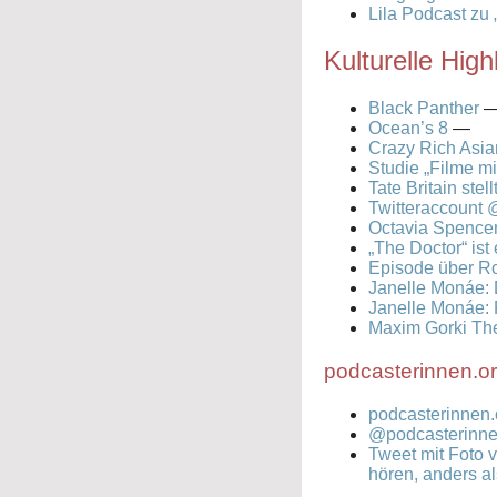
Lila Podcast zu
Kulturelle High
Black Panther
Ocean’s 8
—
Crazy Rich Asia
Studie „Filme mi
Tate Britain ste
Twitteraccount
Octavia Spencer
„The Doctor“ is
Episode über R
Janelle Monáe: 
Janelle Monáe:
Maxim Gorki The
podcasterinnen.or
podcasterinnen.
@podcasterinnen
Tweet mit Foto 
hören, anders 