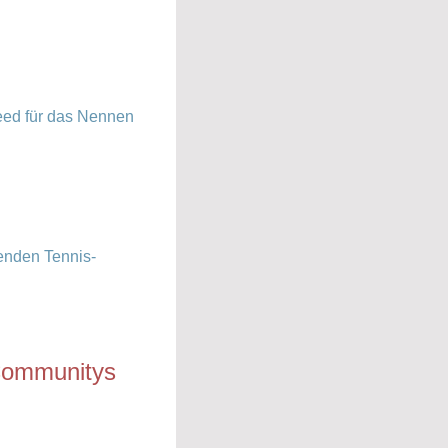
eed für das Nennen
enden Tennis-
 Communitys