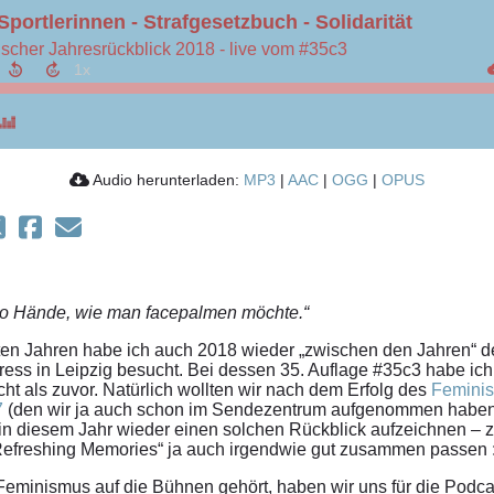
portlerinnen - Strafgesetzbuch - Solidarität
ischer Jahresrückblick 2018 - live vom #35c3
Audio herunterladen:
MP3
|
AAC
|
OGG
|
OPUS
so Hände, wie man facepalmen möchte.“
zten Jahren habe ich auch 2018 wieder „zwischen den Jahren“ 
ss in Leipzig besucht. Bei dessen 35. Auflage #35c3 habe ich
ht als zuvor. Natürlich wollten wir nach dem Erfolg des
Feminis
7
(den wir ja auch schon im Sendezentrum aufgenommen haben
in diesem Jahr wieder einen solchen Rückblick aufzeichnen – 
efreshing Memories“ ja auch irgendwie gut zusammen passen :
 Feminismus auf die Bühnen gehört, haben wir uns für die Pod