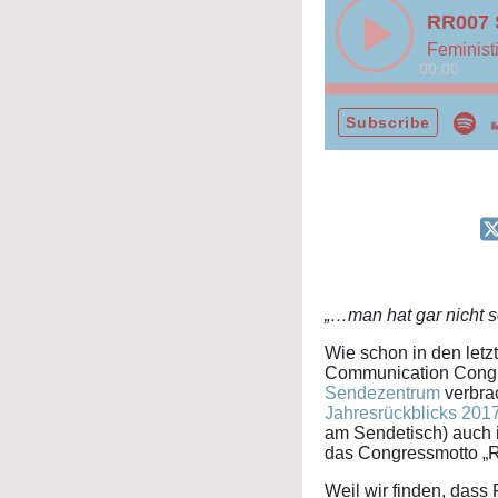
RR007 S
Feminist
00:00
Subscribe
„…man hat gar nicht 
Wie schon in den let
Communication Congre
Sendezentrum
verbrac
Jahresrückblicks 201
am Sendetisch) auch 
das Congressmotto „R
Weil wir finden, dass