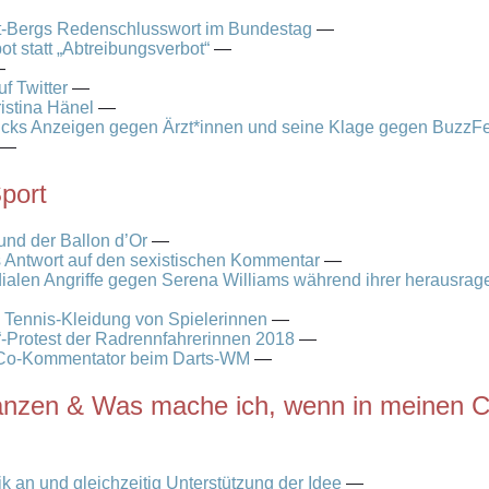
-Bergs Redenschlusswort im Bundestag
—
ot statt „Abtreibungsverbot“
—
—
uf Twitter
—
ristina Hänel
—
icks Anzeigen gegen Ärzt*innen und seine Klage gegen BuzzF
—
port
nd der Ballon d’Or
—
Antwort auf den sexistischen Kommentar
—
ialen Angriffe gegen Serena Williams während ihrer herausrag
e Tennis-Kleidung von Spielerinnen
—
“-Protest der Radrennfahrerinnen 2018
—
t Co-Kommentator beim Darts-WM
—
llianzen & Was mache ich, wenn in meinen
k an und gleichzeitig Unterstützung der Idee
—