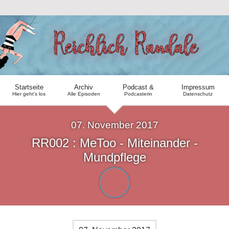
Startseite
Archiv
Podcast &
Impressum
Hier geht's los
Alle Episoden
Podcasterin
Datenschutz
07. November 2017
RR002 : MeToo - Miteinander -
Mundpflege